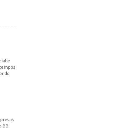
ial e
 tempos
or do
mpresas
o BB