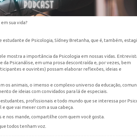
 em sua vida?
e estudante de Psicologia, Sídney Bretanha, que é, também, estagi
le mostra a importância da Psicologia em nossas vidas. Entrevis
a e da Psicanálise, em uma prosa descontraída e, por vezes, bem
icipantes e ouvintes) possam elaborar reflexões, ideias e
.
 com os animais, o imenso e complexo universo da educação, comun
ento de ideias com convidados para lá de especiais.
studantes, profissionais e todo mundo que se interessa por Psico
 e que vai mexer com a sua cabeça.
tas e nos mande, compartilhe com quem você gosta.
 que todos tenham voz.