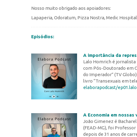
Nosso muito obrigado aos apoiadores:
Lapaperia, Odoratum, Pizza Nostra, Medic Hospital
Episódios:
A importância da repre
Lalo Homrich é jornalista
com Pós-Doutorado em Co
do Imperador” (TV Globo)
livro “Transexuais em te
elaborapodcast/ep01.lalo
A Economia em nossas v
João Gimenez é Bacharel
(FEAD-MG), foi Professor
depois de 31 anos de carre