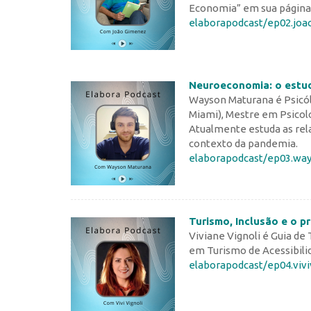
Economia” em sua página
elaborapodcast/ep02.jo
Neuroeconomia: o estu
Wayson Maturana é Psicól
Miami), Mestre em Psicolo
Atualmente estuda as rel
contexto da pandemia.
elaborapodcast/ep03.wa
Turismo, Inclusão e o pr
Viviane Vignoli é Guia de
em Turismo de Acessibili
elaborapodcast/ep04.vivi