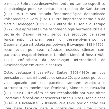
o mundo. Sobre seu desenvolvimento no campo específico
da psicologia pode-se destacar o trabalho de Karl Jasper
(1883-1969) e seu tratado fenomenológico denominado
Psicopatologia Geral (1923). Outro importante nome é o de
Martin Heidegger (1889-1976), autor de O ser e o Tempo
(1927), que apresenta uma fenomenologia hermenêutica e a
teoria do Dasein (ser-aí); sendo sua produção de saber
fundamento central para o desenvolvimento da
Daseinanalyse articulada por Ludwing Biswanger (1881-1966),
reconhecido por seus clássicos estudos clínicos com
pacientes esquizofrênicos e também Merdard Boss (1903-
1990), cofundador da Associação Internacional de
Daseinanalyse em Zurique na Suíça.
Outro destaque é Jean-Paul Sartre (1905-1980), um dos
pensadores mais influentes do século XX, que atuou por toda
vida apoiado por sua parceira, também escritora e
precursora do movimento feminista, Simone de Beauvior
(1908-1986). Este além de ser reconhecido por suas obras
literárias e filosóficas apresentou em seu livro O ser e o nada
(1943) a Psicanálise Existencial que teve por objetivo ser
uma base teórica para a construção de uma clínica